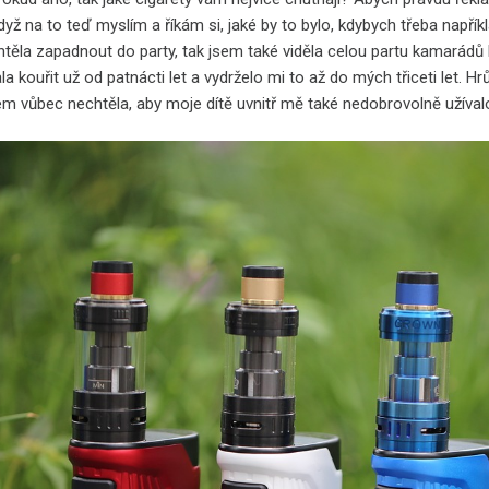
yž na to teď myslím a říkám si, jaké by to bylo, kdybych třeba napří
htěla zapadnout do party, tak jsem také viděla celou partu kamarádů 
a kouřit už od patnácti let a vydrželo mi to až do mých třiceti let. Hr
em vůbec nechtěla, aby moje dítě uvnitř mě také nedobrovolně užívalo