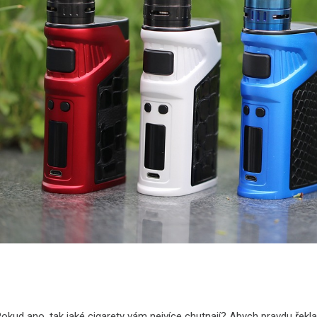
okud ano, tak jaké cigarety vám nejvíce chutnají? Abych pravdu řekla, 