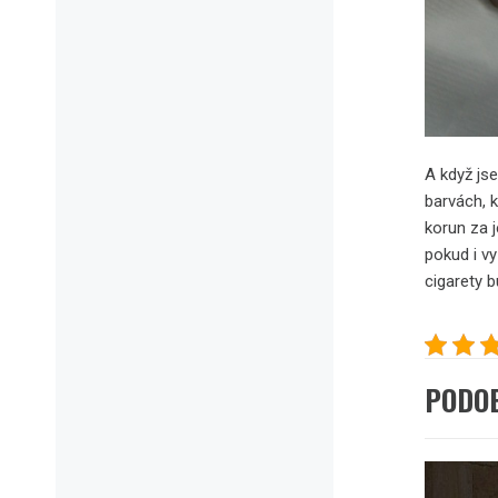
A když js
barvách, k
korun za 
pokud i v
cigarety b
PODO