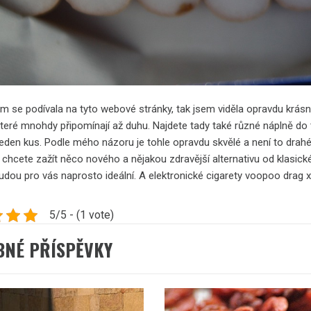
em se podívala na tyto webové stránky, tak jsem viděla opravdu krás
teré mnohdy připomínají až duhu. Najdete tady také různé náplně do t
jeden kus. Podle mého názoru je tohle opravdu skvělé a není to drahé
y chcete zažít něco nového a nějakou zdravější alternativu od klasi
udou pro vás naprosto ideální. A elektronické cigarety voopoo drag x
5/5 - (1 vote)
BNÉ PŘÍSPĚVKY