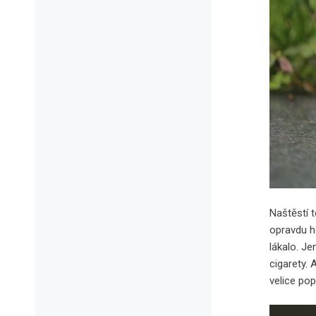
Naštěstí t
opravdu h
lákalo. J
cigarety. 
velice pop