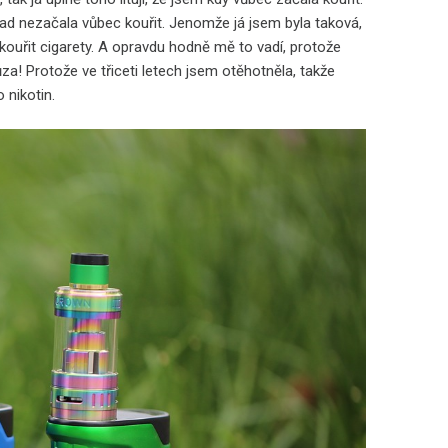
klad nezačala vůbec kouřit. Jenomže já jsem byla taková,
kouřit cigarety. A opravdu hodně mě to vadí, protože
ůza! Protože ve třiceti letech jsem otěhotněla, takže
 nikotin.