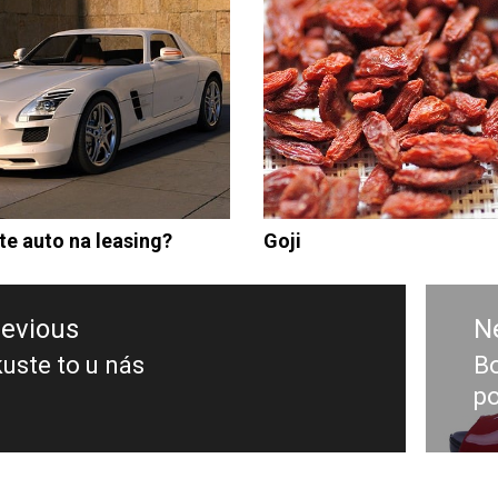
te auto na leasing?
Goji
ace
revious
N
ěvek
uste to u nás
Bo
evious
N
po
st:
po