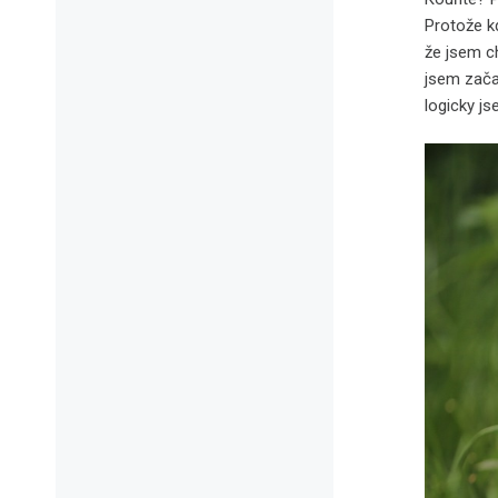
Protože kd
že jsem c
jsem začal
logicky js