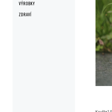
VÝROBKY
ZDRAVÍ
Kouříte? P