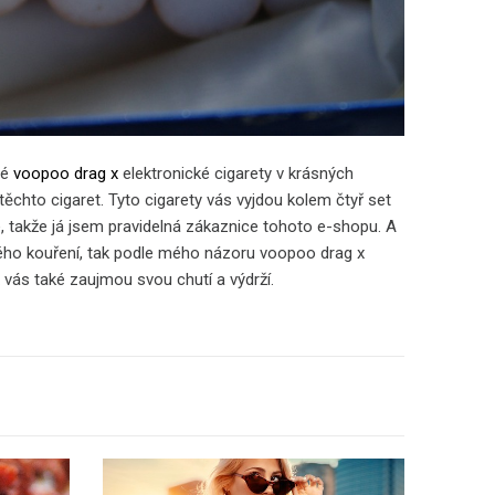
né
voopoo drag x
elektronické cigarety v krásných
ěchto cigaret. Tyto cigarety vás vyjdou kolem čtyř set
, takže já jsem pravidelná zákaznice tohoto e-shopu. A
ckého kouření, tak podle mého názoru voopoo drag x
 vás také zaujmou svou chutí a výdrží.