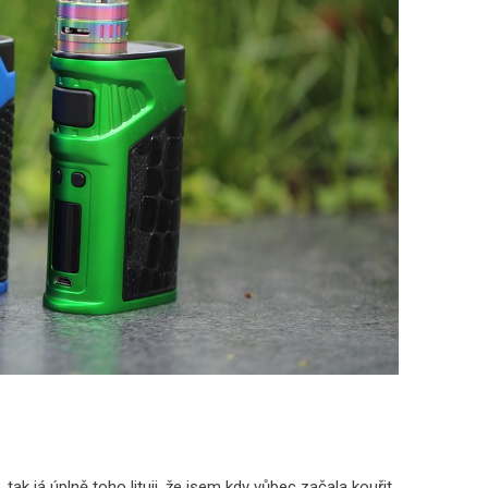
tak já úplně toho lituji, že jsem kdy vůbec začala kouřit.