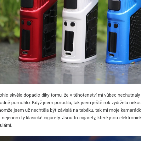
ohle skvěle dopadlo díky tomu, že v těhotenství mi vůbec nechutnaly c
odně pomohlo. Když jsem porodila, tak jsem ještě rok vydržela nekouř
enomže jsem už nechtěla být závislá na tabáku, tak mi moje kamarádk
A nejenom ty klasické cigarety. Jsou to cigarety, které jsou elektronic
ulární.