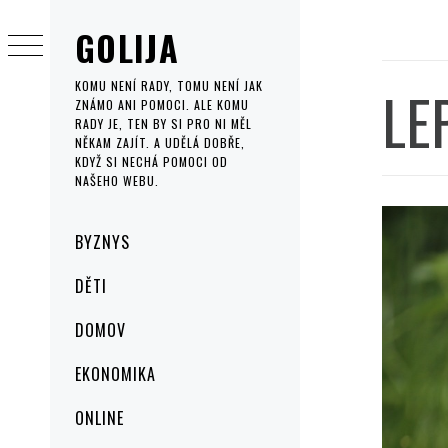
Skip
GOLIJA
to
content
LE
KOMU NENÍ RADY, TOMU NENÍ JAK
ZNÁMO ANI POMOCI. ALE KOMU
RADY JE, TEN BY SI PRO NI MĚL
NĚKAM ZAJÍT. A UDĚLÁ DOBŘE,
KDYŽ SI NECHÁ POMOCI OD
NAŠEHO WEBU.
Primary
BYZNYS
Menu
DĚTI
DOMOV
EKONOMIKA
ONLINE