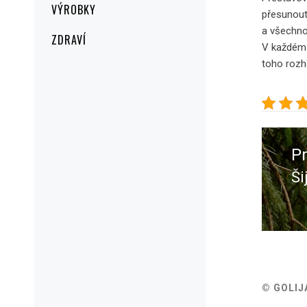
VÝROBKY
přesunout
a všechno
ZDRAVÍ
V každém
toho rozh
Navig
pro
P
přísp
Ši
Pr
po
© GOLIJ