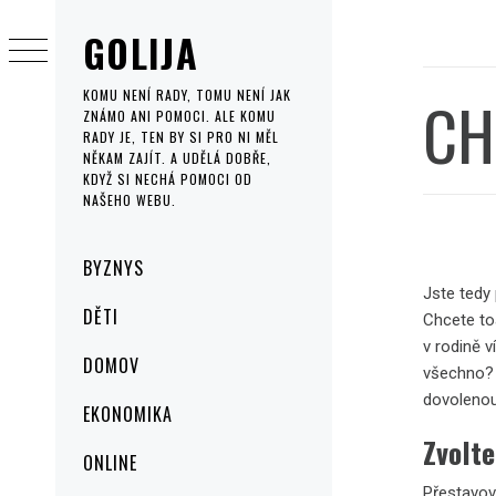
Skip
GOLIJA
to
content
CH
KOMU NENÍ RADY, TOMU NENÍ JAK
ZNÁMO ANI POMOCI. ALE KOMU
RADY JE, TEN BY SI PRO NI MĚL
NĚKAM ZAJÍT. A UDĚLÁ DOBŘE,
KDYŽ SI NECHÁ POMOCI OD
NAŠEHO WEBU.
Primary
BYZNYS
Menu
Jste tedy
DĚTI
Chcete to
v rodině v
DOMOV
všechno? 
dovolenou
EKONOMIKA
Zvolte
ONLINE
Přestavov