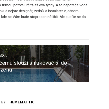
 firmou potrvá určitě až dva týdny. A to nepoteče voda
ud nejste designér, zedník a instalatér v jednom.
, kde se Vám bude stoprocentně líbit. Ale pusťte se do
ext
čemu slouží shlukovač 5l do
ext
azénu
st:
D BY
THEMEMATTIC