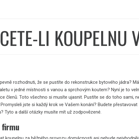
CETE-LI KOUPELNU 
 pevně rozhodnuti, že se pustíte do rekonstrukce bytového jádra? M
aletu v jedné místnosti s vanou a sprchovým koutem? Nyní je to velmi
íce členů. Toto všechno si musíte ujasnit. Pustíte se do toho sami, n
Promysleli jste si každý krok ve Vašem konání? Budete přestavova
? Tyto a další otázky musíte mít už zodpovězené.
 firmu
at koupelnu za běžného provozu domácnosti asi nebude nejvhodněj