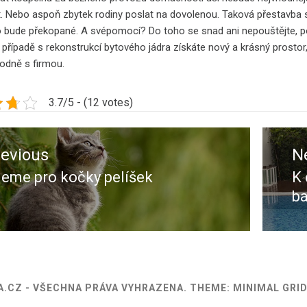
. Nebo aspoň zbytek rodiny poslat na dovolenou. Taková přestavba s
 bude překopané. A svépomocí? Do toho se snad ani nepouštějte, pok
 případě s
rekonstrukcí bytového jádra
získáte nový a krásný prostor
odně s firmou.
3.7/5 - (12 votes)
ace
revious
N
ěvek
jeme pro kočky pelíšek
K 
evious
N
b
st:
po
A.CZ - VŠECHNA PRÁVA VYHRAZENA.
THEME: MINIMAL GRI