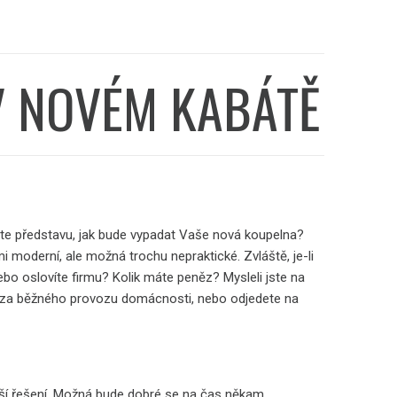
V NOVÉM KABÁTĚ
áte představu, jak bude vypadat Vaše nová koupelna?
 moderní, ale možná trochu nepraktické. Zvláště, je-li
ebo oslovíte firmu? Kolik máte peněz? Mysleli jste na
t za běžného provozu domácnosti, nebo odjedete na
ší řešení. Možná bude dobré se na čas někam