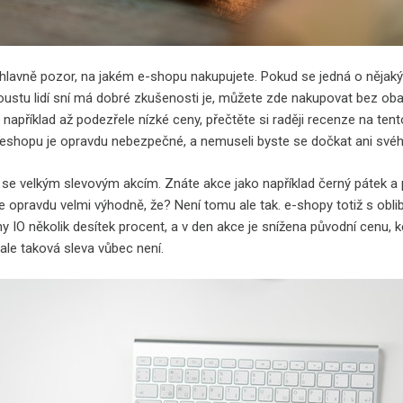
i hlavně pozor, na jakém e-shopu nakupujete. Pokud se jedná o nějaký
poustu lidí sní má dobré zkušenosti je, můžete zde nakupovat bez o
 například až podezřele nízké ceny, přečtěte si raději recenze na te
eshopu je opravdu nebezpečné, a nemuseli byste se dočkat ani svéh
 se velkým slevovým akcím. Znáte akce jako například černý pátek a 
opravdu velmi výhodně, že? Není tomu ale tak. e-shopy totiž s oblibo
y IO několik desítek procent, a v den akce je snížena původní cenu, 
ale taková sleva vůbec není.