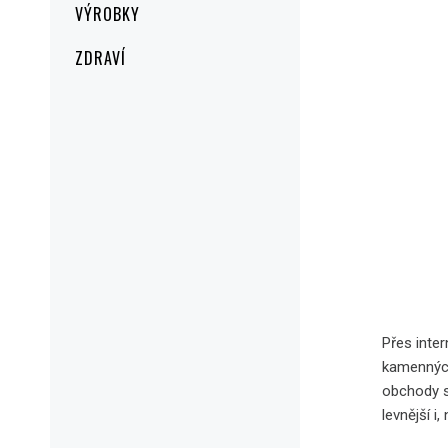
VÝROBKY
ZDRAVÍ
Přes inter
kamenných
obchody s
levnější i