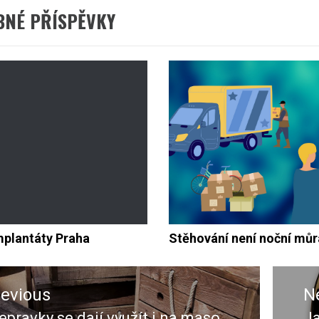
BNÉ PŘÍSPĚVKY
mplantáty Praha
Stěhování není noční můr
ace
revious
N
ěvek
epravky se dají využít i na maso
Ja