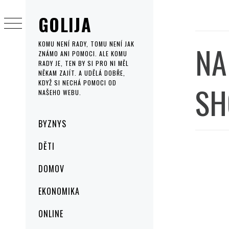
Skip
GOLIJA
to
content
NA
KOMU NENÍ RADY, TOMU NENÍ JAK
ZNÁMO ANI POMOCI. ALE KOMU
RADY JE, TEN BY SI PRO NI MĚL
NĚKAM ZAJÍT. A UDĚLÁ DOBŘE,
KDYŽ SI NECHÁ POMOCI OD
SH
NAŠEHO WEBU.
Primary
BYZNYS
Menu
DĚTI
DOMOV
EKONOMIKA
ONLINE