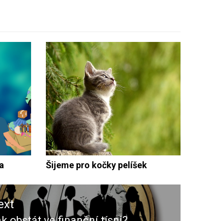
a
Šijeme pro kočky pelíšek
ext
k obstát ve finanční tísni?