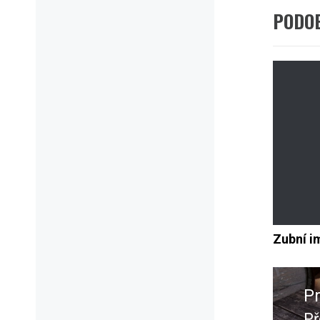
PODO
Zubní i
Navig
pro
P
přísp
Př