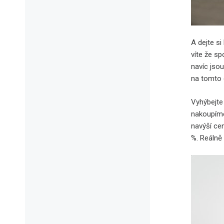
A dejte s
víte že s
navíc jsou
na tomto 
Vyhýbejte
nakoupíme 
navýší cen
%. Reálně 