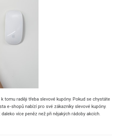
e k tomu raději třeba slevové kupóny. Pokud se chystáte
sta e-shopů nabízí pro své zákazníky slevové kupóny.
it daleko více peněz než při nějakých rádoby akcích.