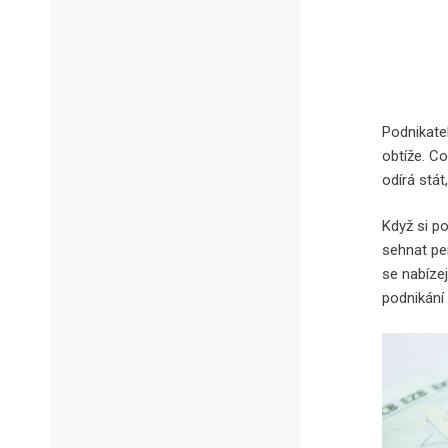
Podnikate
obtíže. Co
odírá stát
Když si p
sehnat pe
se nabíze
podnikání