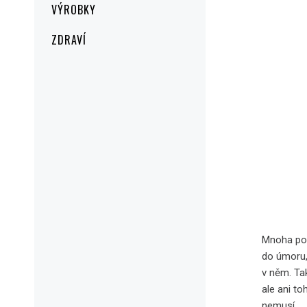
VÝROBKY
ZDRAVÍ
Mnoha podn
do úmoru, 
v něm. Tak
ale ani t
nemusí.