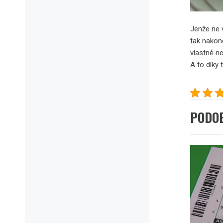
Jenže ne v
tak nakone
vlastně ne
A to díky 
PODO