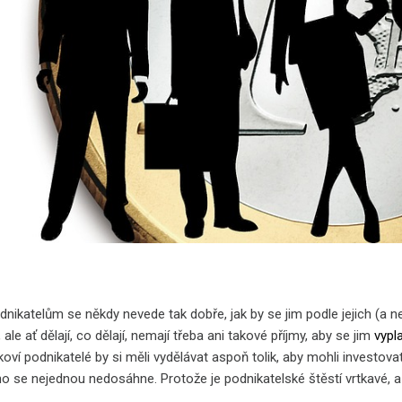
ikatelům se někdy nevede tak dobře, jak by se jim podle jejich (a nej
ale ať dělají, co dělají, nemají třeba ani takové příjmy, aby se jim
vypla
oví podnikatelé by si měli vydělávat aspoň tolik, aby mohli investova
oho se nejednou nedosáhne. Protože je podnikatelské štěstí vrtkavé, 