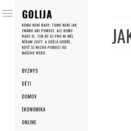
Skip
GOLIJA
to
content
JA
KOMU NENÍ RADY, TOMU NENÍ JAK
ZNÁMO ANI POMOCI. ALE KOMU
RADY JE, TEN BY SI PRO NI MĚL
NĚKAM ZAJÍT. A UDĚLÁ DOBŘE,
KDYŽ SI NECHÁ POMOCI OD
NAŠEHO WEBU.
Primary
BYZNYS
Menu
DĚTI
DOMOV
EKONOMIKA
ONLINE