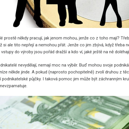
lé prostě někdy pracují, jak jenom mohou, jenže co z toho mají? Třeb
ž si ale tito nepřejí a nemohou přát. Jenže co jim zbývá, když třeba 
, vstupy do výroby jsou pořád dražší a kdo ví, jaké ještě na ně doléhaj
odnikatelé nevydělají, nemají moc na výběr. Buď mohou svoje podnikán
níze někde jinde. A pokud (naprosto pochopitelně) zvolí druhou z tě
jí podnikatelské půjčky. I taková pomoc jim může být záchranným kruhe
 nevzpamatuje.