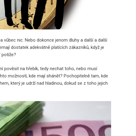
a vůbec nic. Nebo dokonce jenom dluhy a další a další
nemají dostatek adekvátně platících zákazníků, když je
í potíže?
í pověsit na hřebík, tedy nechat toho, nebo musí
chto možností, kde mají shánět? Pochopitelně tam, kde
m, který je udrží nad hladinou, dokud se z toho jejich