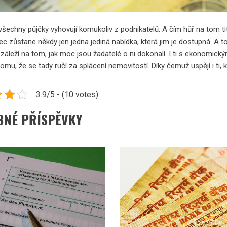
šechny půjčky vyhovují komukoliv z podnikatelů. A čím hůř na tom tito
c zůstane někdy jen jedna jediná nabídka, která jim je dostupná. A t
záleží na tom, jak moc jsou žadatelé o ni dokonalí. I ti s ekonomick
tomu, že se tady ručí za splácení nemovitostí. Díky čemuž uspějí i ti, 
3.9/5 - (10 votes)
BNÉ PŘÍSPĚVKY