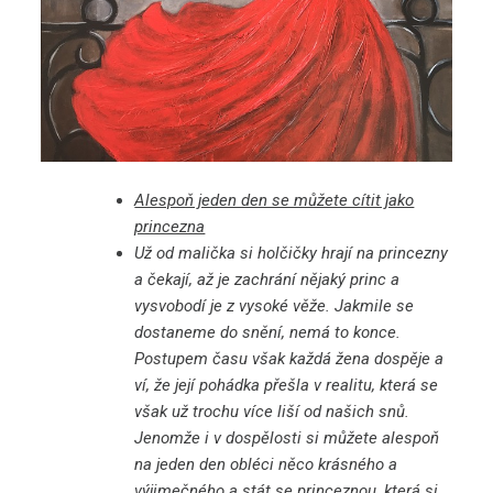
Alespoň jeden den se můžete cítit jako
princezna
Už od malička si holčičky hrají na princezny
a čekají, až je zachrání nějaký princ a
vysvobodí je z vysoké věže. Jakmile se
dostaneme do snění, nemá to konce.
Postupem času však každá žena dospěje a
ví, že její pohádka přešla v realitu, která se
však už trochu více liší od našich snů.
Jenomže i v dospělosti si můžete alespoň
na jeden den obléci něco krásného a
výjimečného a stát se princeznou, která si