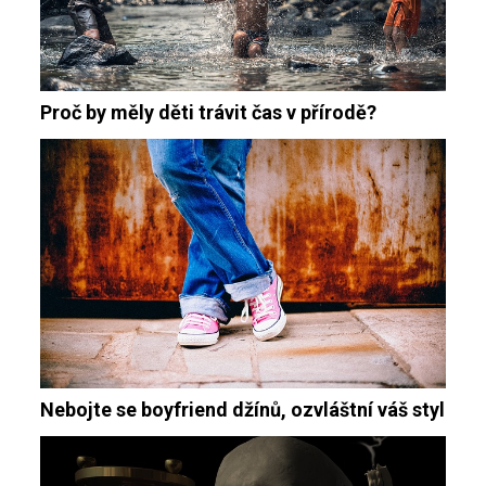
Proč by měly děti trávit čas v přírodě?
Nebojte se boyfriend džínů, ozvláštní váš styl