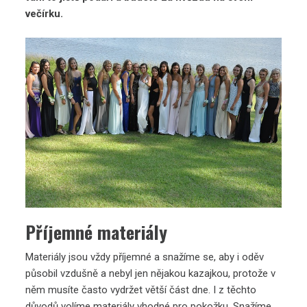
večírku.
Příjemné materiály
Materiály jsou vždy příjemné a snažíme se, aby i oděv
působil vzdušně a nebyl jen nějakou kazajkou, protože v
něm musíte často vydržet větší část dne. I z těchto
důvodů volíme materiály vhodné pro pokožku. Snažíme