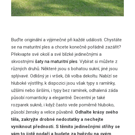
Buďte originální a výjimečné při každé události. Chystáte
se na maturitní ples a chcete konečně pořádně zazářit?
Překvapte své okolí a své blízké jedinečnými a
skvostnými
šaty na maturitní ples
. Vybírat si můžete z
různých druhů. Některé jsou s bohatou sukní, jiné jsou
splývavé. Odlišný je i vršek, čili volba dekoltu. Nabízí se
hluboké výstřihy, k dispozici jsou však typy s ramínky,
užšími nebo širšími, i typy bez ramínek, odhalená záda
působí romanticky a elegantně. Decentní je také
rozparek sukně, i když často vede poměrně hluboko,
působí žensky a velice půvabně.
Odhalte krásy svého
těla, zakryjte drobné nedostatky a nechejte
vyniknout přednosti. S těmito jedinečnými střihy se
vám to jistě podaří a budete za hvězdu na svém