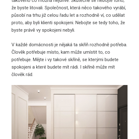
takového co možná nejdříve. Skutečně se nebojte toho,
že byste litovali. Společnost, která něco takového vyrábí,
působí na trhu již celou řadu let a rozhodně ví, co udělat
proto, aby byli klienti spokojeni. Nebojte se tedy toho, že
byste právě vy spokojeni nebyli.
V každé domácnosti je nějaká ta skříň rozhodně potřeba.
Člověk potřebuje místo, kam může umístit to, co
potřebuje. Mějte i vy takové skříně, se kterými budete
spokojeni a které budete mít rádi. I skříně může mít
člověk rád.