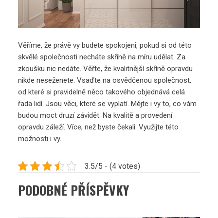
Věříme, že právě vy budete spokojeni, pokud si od této
skvělé společnosti necháte skříně na míru udělat. Za
zkoušku nic nedáte. Věřte, že kvalitnější skříně opravdu
nikde neseženete. Vsaďte na osvědčenou společnost,
od které si pravidelně něco takového objednává celá
řada lidí. Jsou věci, které se vyplatí. Mějte i vy to, co vám
budou moct druzí závidět. Na kvalitě a provedení
opravdu záleží. Více, než byste čekali. Využijte této
možnosti i vy.
3.5/5 - (4 votes)
PODOBNÉ PŘÍSPĚVKY