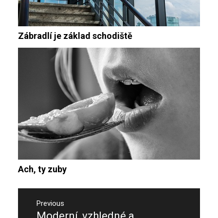
Zábradlí je základ schodiště
Ach, ty zuby
Navigace
pro
Previous
Moderní, vzhledné a
Previous