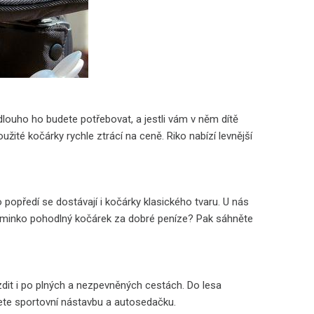
k dlouho ho budete potřebovat, a jestli vám v něm dítě
užité kočárky rychle ztrácí na ceně. Riko nabízí levnější
popředí se dostávají i kočárky klasického tvaru. U nás
iminko pohodlný kočárek za dobré peníze? Pak sáhněte
dit i po plných a nezpevněných cestách. Do lesa
ete sportovní nástavbu a autosedačku.