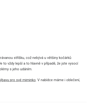
trávanou stříšku, což nebývá u většiny kočárků
to vždy lepší a to hlavně v případě, že jste vysocí
oblémy s jeho udáním.
výbavu pro své miminko
. V nabídce máme i oblečení,