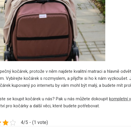
pečný kočárek, protože v něm najdete kvalitní matraci a hlavně odvě
. Vybírejte kočárek s rozmyslem, a přijďte si ho k nám vyzkoušet. Je 
očárek kupovaný po internetu by vám mohl být malý, a budete mít pr
jste se koupit kočárek u nás? Pak u nás můžete dokoupit
kompletní 
tví pro kočárky a další věci, které budete potřebovat.
4/5 - (1 vote)