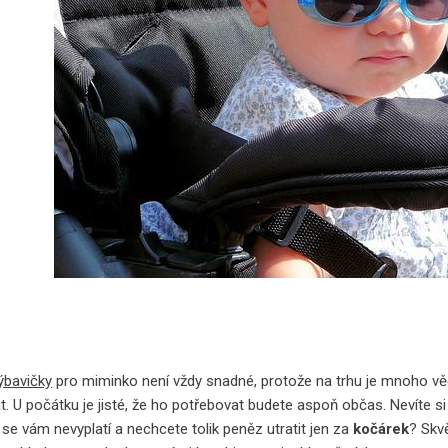
ýbavičky
pro miminko není vždy snadné, protože na trhu je mnoho věc
t. U počátku je jisté, že ho potřebovat budete aspoň občas. Nevíte s
 se vám nevyplatí a nechcete tolik peněz utratit jen za
kočárek
? Skv