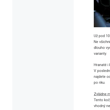
Už pod 10
Ne všichni
dlouho vyd
varianty.
Hranaté i 
V posledn
najdete o
po riku.
Zvládne 
Tento koč
vhodný ne