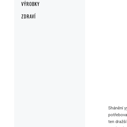
VÝROBKY
ZDRAVÍ
Shánění
v
potřebova
ten dražší