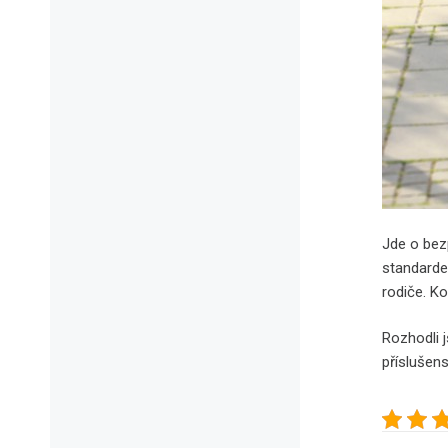
Jde o bez
standardem
rodiče. K
Rozhodli 
příslušens