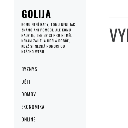
Skip
GOLIJA
to
content
VY
KOMU NENÍ RADY, TOMU NENÍ JAK
ZNÁMO ANI POMOCI. ALE KOMU
RADY JE, TEN BY SI PRO NI MĚL
NĚKAM ZAJÍT. A UDĚLÁ DOBŘE,
KDYŽ SI NECHÁ POMOCI OD
NAŠEHO WEBU.
Primary
BYZNYS
Menu
DĚTI
DOMOV
EKONOMIKA
ONLINE