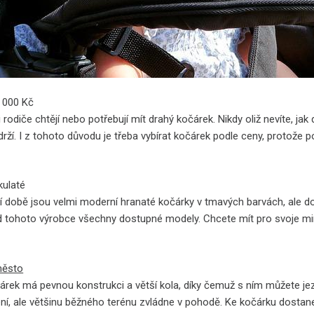
 000 Kč
 rodiče chtějí nebo potřebují mít drahý kočárek. Nikdy oliž nevíte, ja
rží. I z tohoto důvodu je třeba vybírat kočárek podle ceny, protože po
kulaté
í době jsou velmi moderní hranaté kočárky v tmavých barvách, ale do 
d tohoto výrobce všechny dostupné modely. Chcete mít pro svoje m
město
árek má pevnou konstrukci a větší kola, díky čemuž s ním můžete jez
ní, ale většinu běžného terénu zvládne v pohodě. Ke kočárku dostan